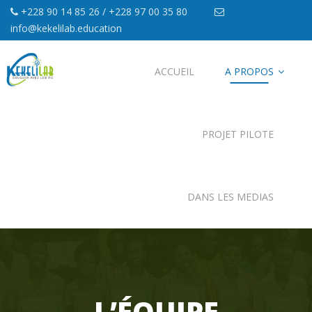
+228 90 14 85 26 / +228 97 00 35 80
info@kekelilab.education
ACCUEIL
A PROPOS
PROJET PILOTE
DANS LES MEDIAS
L’ÉQUIPE