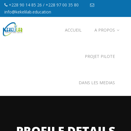
+228 90 14 85 26 / +228 97 00 35 80
info@kekelilab.education
ACCUEIL
A PROPOS
PROJET PILOTE
DANS LES MEDIAS
PROFILE DETAILS