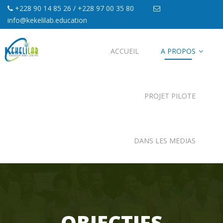
+228 90 14 85 26 / +228 97 00 35 80
info@kekelilab.education
ACCUEIL
A PROPOS
PROJET PILOTE
DANS LES MEDIAS
OBJECTIFS