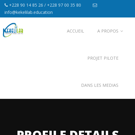
+228 90 14 85 26 / +228 97 00 35 80
info@kekelilab.education
ACCUEIL
A PROPOS
PROJET PILOTE
DANS LES MEDIAS
PROFILE DETAILS